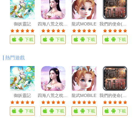
御妖靈記
四海八荒之枕上琴
龍武MOBILE
我們的使命(超級艦隊)
下載
下載
下載
下載
熱門遊戲
的使命(超級艦隊)
御妖靈記
四海八荒之枕上琴
龍武MOBILE
我們的使命(超級艦隊IOS)
載
下載
下載
下載
下載